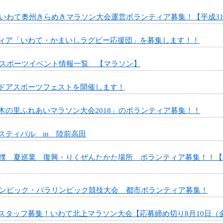
ニチいわて奥州きらめきマラソン大会運営ボランティア募集！【平成31
ィア「いわて・かまいしラグビー応援団」を募集します！！
県内スポーツイベント情報一覧 【マラソン】
ドアスポーツフェストを開催します！
木の里ふれあいマラソン大会2018」のボランティア募集！！
スティバル in 陸前高田
相撲 夏巡業 復興・りくぜんたかた場所 ボランティア募集！！【開
オリンピック・パラリンピック競技大会 都市ボランティア募集！
スタッフ募集！いわて北上マラソン大会【応募締め切り8月10日（