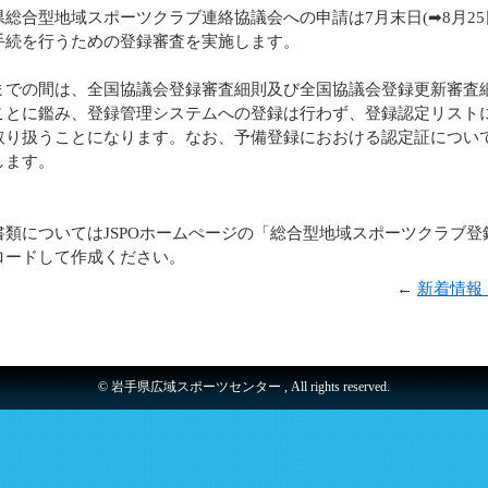
総合型地域スポーツクラブ連絡協議会への申請は7月末日(➡8月25
手続を行うための登録審査を実施します。
までの間は、全国協議会登録審査細則及び全国協議会登録更新審査
ことに鑑み、登録管理システムへの登録は行わず、登録認定リスト
取り扱うことになります。なお、予備登録におおける認定証につい
します。
書類についてはJSPOホームぺージの「総合型地域スポーツクラブ
ロードして作成ください。
←
新着情報
© 岩手県広域スポーツセンター , All rights reserved.