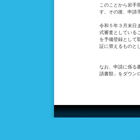
このことから岩手県
す。その後、申請
令和５年３月末日
式審査としている
を予備登録として
証に替えるものと
なお、申請に係る
請書類」をダウン