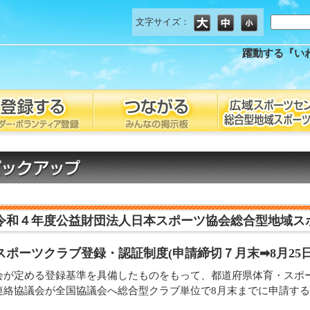
文字サイズ：
躍動する『い
令和４年度公益財団法人日本スポーツ協会総合型地域ス
ポーツクラブ登録・認証制度(申請締切７月末➡8月25日
会が定める登録基準を具備したものをもって、都道府県体育・スポ
連絡協議会が全国協議会へ総合型クラブ単位で8月末までに申請す