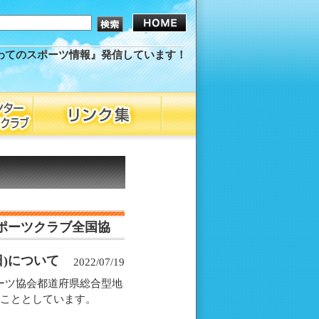
わてのスポーツ情報』発信しています！
ポーツクラブ全国協
)について
2022/07/19
ーツ協会都道府県総合型地
ることとしています。